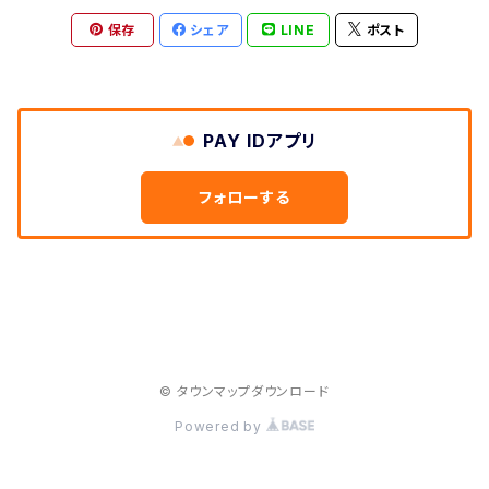
保存
シェア
LINE
ポスト
群馬県
和歌山県
鳥取県
香川県
長崎県
栃木県
滋賀県
島根県
徳島県
沖縄県
PAY IDアプリ
鹿児島県
フォローする
熊本県
宮崎県
佐賀県
© タウンマップダウンロード
Powered by
大分県