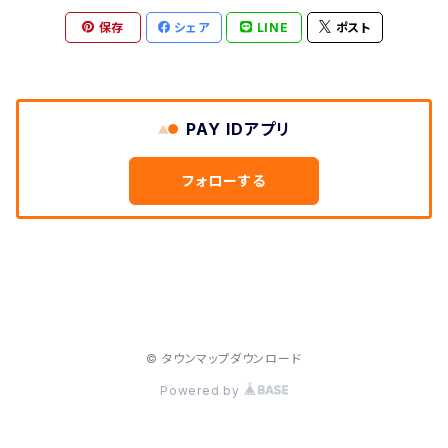
保存
シェア
LINE
ポスト
群馬県
和歌山県
鳥取県
香川県
長崎県
栃木県
滋賀県
島根県
徳島県
沖縄県
PAY IDアプリ
鹿児島県
フォローする
熊本県
宮崎県
佐賀県
© タウンマップダウンロード
Powered by
大分県