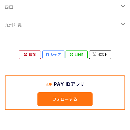
山形県
福井県
埼玉県
三重県
京都府
広島県
四国
茨城県
岐阜県
兵庫県
岡山県
高知県
九州沖縄
山梨県
奈良県
山口県
愛媛県
福岡県
保存
シェア
LINE
ポスト
群馬県
和歌山県
鳥取県
香川県
長崎県
栃木県
滋賀県
島根県
徳島県
沖縄県
PAY IDアプリ
鹿児島県
フォローする
熊本県