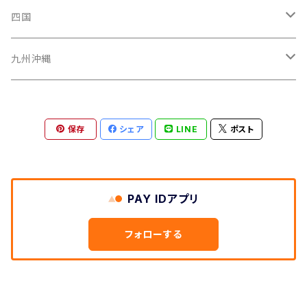
山形県
福井県
埼玉県
三重県
京都府
広島県
四国
茨城県
岐阜県
兵庫県
岡山県
高知県
九州沖縄
山梨県
奈良県
山口県
愛媛県
福岡県
保存
シェア
LINE
ポスト
群馬県
和歌山県
鳥取県
香川県
長崎県
栃木県
滋賀県
島根県
徳島県
沖縄県
PAY IDアプリ
鹿児島県
フォローする
熊本県