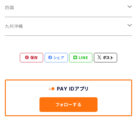
山形県
福井県
埼玉県
三重県
京都府
広島県
四国
茨城県
岐阜県
兵庫県
岡山県
高知県
九州沖縄
山梨県
奈良県
山口県
愛媛県
福岡県
保存
シェア
LINE
ポスト
群馬県
和歌山県
鳥取県
香川県
長崎県
栃木県
滋賀県
島根県
徳島県
沖縄県
PAY IDアプリ
鹿児島県
フォローする
熊本県