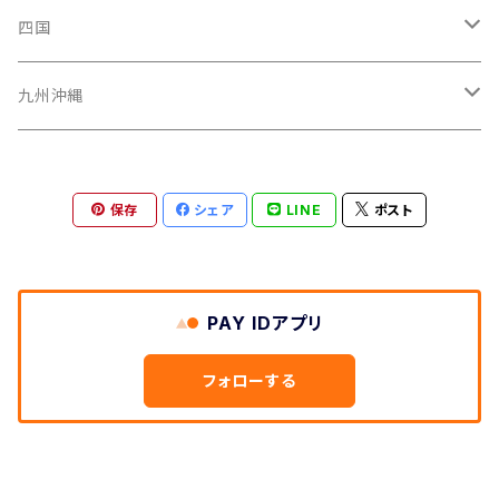
山形県
福井県
埼玉県
三重県
京都府
広島県
四国
茨城県
岐阜県
兵庫県
岡山県
高知県
九州沖縄
山梨県
奈良県
山口県
愛媛県
福岡県
保存
シェア
LINE
ポスト
群馬県
和歌山県
鳥取県
香川県
長崎県
栃木県
滋賀県
島根県
徳島県
沖縄県
PAY IDアプリ
鹿児島県
フォローする
熊本県