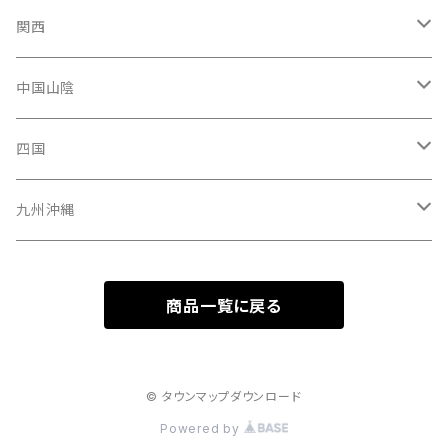
青森県
新潟県
神奈川県
愛知県
関西
秋田県
長野県
千葉県
静岡県
大阪府
中国山陰
山形県
福井県
埼玉県
三重県
京都府
広島県
四国
茨城県
岐阜県
兵庫県
岡山県
高知県
九州沖縄
山梨県
奈良県
山口県
愛媛県
福岡県
商品一覧に戻る
群馬県
和歌山県
鳥取県
香川県
長崎県
栃木県
滋賀県
島根県
徳島県
沖縄県
© タウンマップダウンロード
Powered by