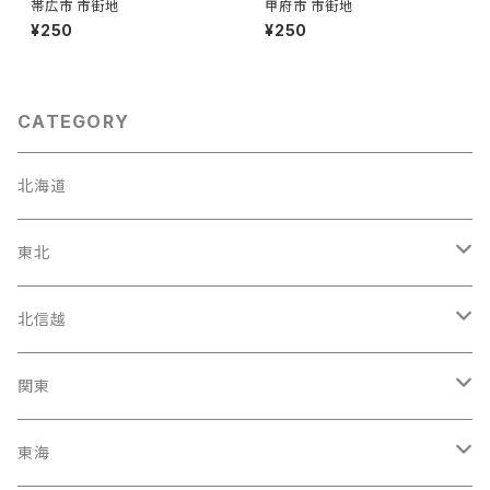
帯広市 市街地
甲府市 市街地
¥250
¥250
CATEGORY
北海道
東北
宮城県
北信越
岩手県
石川県
関東
福島県
富山駅
東京都
東海