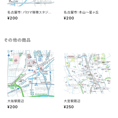
名古屋市：パロマ瑞穂スタジア
名古屋市：本山〜星ヶ丘
ム
¥200
¥200
その他の商品
大阪駅周辺
大宮駅周辺
¥200
¥250