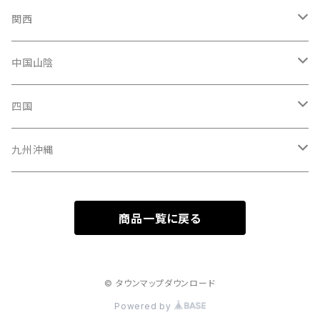
青森県
新潟県
神奈川県
愛知県
関西
秋田県
長野県
千葉県
静岡県
大阪府
中国山陰
山形県
福井県
埼玉県
三重県
京都府
広島県
四国
茨城県
岐阜県
兵庫県
岡山県
高知県
九州沖縄
山梨県
奈良県
山口県
愛媛県
福岡県
商品一覧に戻る
群馬県
和歌山県
鳥取県
香川県
長崎県
栃木県
滋賀県
島根県
徳島県
沖縄県
© タウンマップダウンロード
Powered by