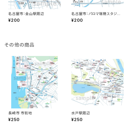
名古屋市：金山駅周辺
名古屋市：パロマ瑞穂スタジア
ム
¥200
¥200
その他の商品
長崎市 市街地
水戸駅周辺
¥250
¥250