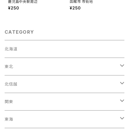
鹿児島中央駅周辺
函館市 市街地
¥250
¥250
CATEGORY
北海道
東北
宮城県
北信越
岩手県
石川県
関東
福島県
富山駅
東京都
東海