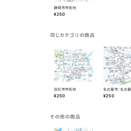
静岡市市街地
¥250
同じカテゴリの商品
浜松市市街地
名古屋市：名古
辺
¥250
¥250
その他の商品