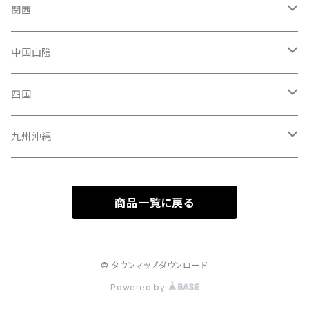
青森県
新潟県
神奈川県
愛知県
関西
秋田県
長野県
千葉県
静岡県
大阪府
中国山陰
山形県
福井県
埼玉県
三重県
京都府
広島県
四国
茨城県
岐阜県
兵庫県
岡山県
高知県
九州沖縄
山梨県
奈良県
山口県
愛媛県
福岡県
商品一覧に戻る
群馬県
和歌山県
鳥取県
香川県
長崎県
栃木県
滋賀県
島根県
徳島県
沖縄県
© タウンマップダウンロード
Powered by
鹿児島県