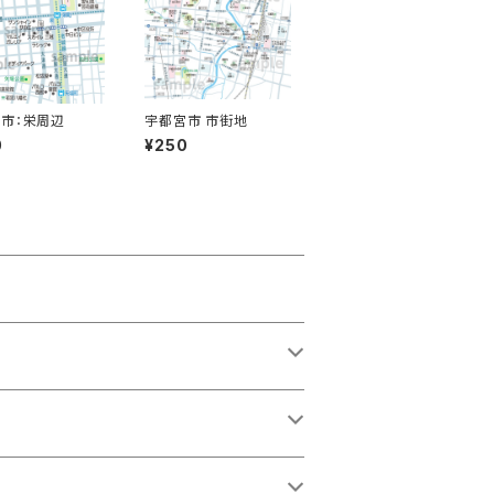
市：栄周辺
宇都宮市 市街地
0
¥250