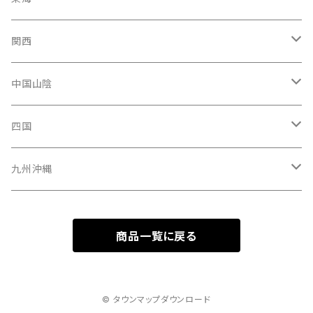
青森県
新潟県
神奈川県
愛知県
関西
秋田県
長野県
千葉県
静岡県
大阪府
中国山陰
山形県
福井県
埼玉県
三重県
京都府
広島県
四国
茨城県
岐阜県
兵庫県
岡山県
高知県
九州沖縄
山梨県
奈良県
山口県
愛媛県
福岡県
商品一覧に戻る
群馬県
和歌山県
鳥取県
香川県
長崎県
栃木県
滋賀県
島根県
徳島県
沖縄県
© タウンマップダウンロード