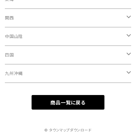
青森県
新潟県
神奈川県
愛知県
関西
秋田県
長野県
千葉県
静岡県
大阪府
中国山陰
山形県
福井県
埼玉県
三重県
京都府
広島県
四国
茨城県
岐阜県
兵庫県
岡山県
高知県
九州沖縄
山梨県
奈良県
山口県
愛媛県
福岡県
商品一覧に戻る
群馬県
和歌山県
鳥取県
香川県
長崎県
栃木県
滋賀県
島根県
徳島県
沖縄県
© タウンマップダウンロード