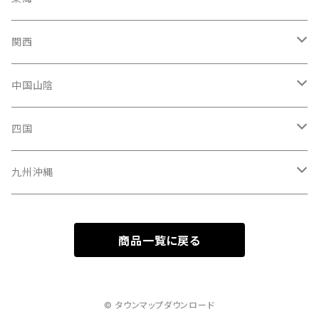
青森県
新潟県
神奈川県
愛知県
関西
秋田県
長野県
千葉県
静岡県
大阪府
中国山陰
山形県
福井県
埼玉県
三重県
京都府
広島県
四国
茨城県
岐阜県
兵庫県
岡山県
高知県
九州沖縄
山梨県
奈良県
山口県
愛媛県
福岡県
商品一覧に戻る
群馬県
和歌山県
鳥取県
香川県
長崎県
栃木県
滋賀県
島根県
徳島県
沖縄県
© タウンマップダウンロード